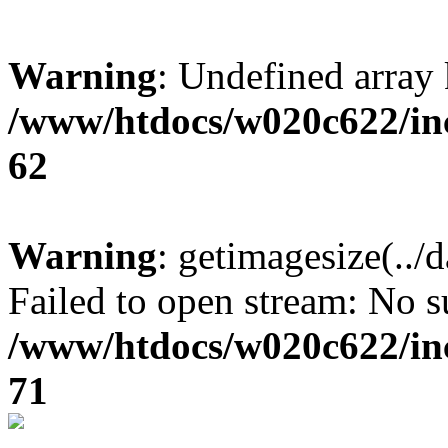
Warning
: Undefined arr
/www/htdocs/w020c622/inc
62
Warning
: getimagesize(..
Failed to open stream: No su
/www/htdocs/w020c622/inc
71