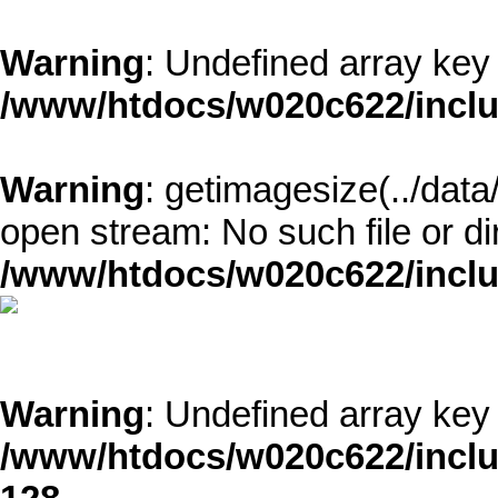
Warning
: Undefined array k
/www/htdocs/w020c622/inclu
Warning
: getimagesize(../dat
open stream: No such file or di
/www/htdocs/w020c622/inclu
Warning
: Undefined array k
/www/htdocs/w020c622/inclu