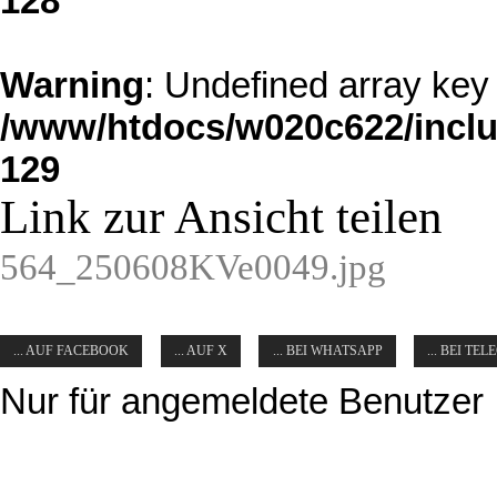
128
Warning
: Undefined array key 
/www/htdocs/w020c622/inclu
129
Link zur Ansicht teilen
564_250608KVe0049.jpg
... AUF FACEBOOK
... AUF X
... BEI WHATSAPP
... BEI TE
Nur für angemeldete Benutzer