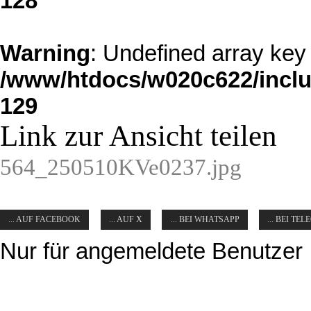
128
Warning
: Undefined array key 
/www/htdocs/w020c622/inclu
129
Link zur Ansicht teilen
564_250510KVe0237.jpg
... AUF FACEBOOK
... AUF X
... BEI WHATSAPP
... BEI TE
Nur für angemeldete Benutzer