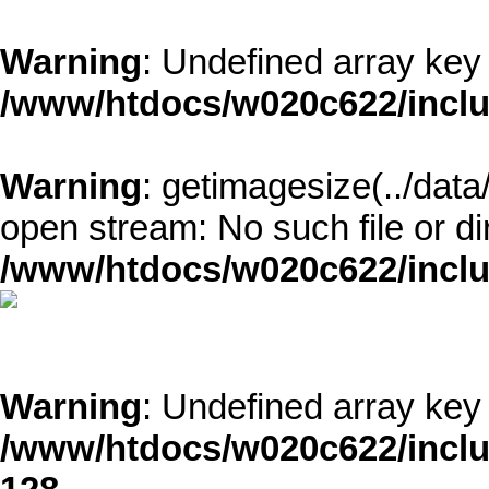
Warning
: Undefined array k
/www/htdocs/w020c622/inclu
Warning
: getimagesize(../dat
open stream: No such file or di
/www/htdocs/w020c622/inclu
Warning
: Undefined array k
/www/htdocs/w020c622/inclu